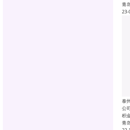
青
23-
泰
公
积
青