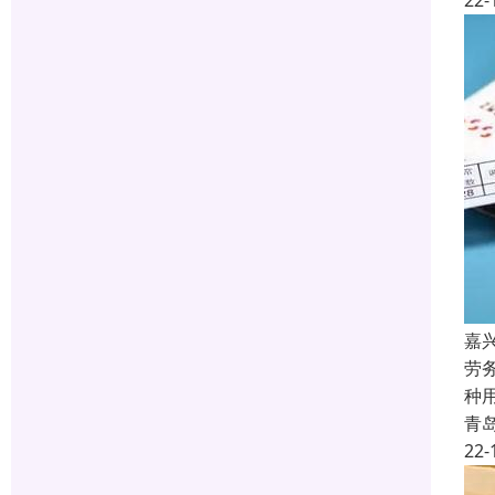
22-
嘉
劳
种用
青
22-