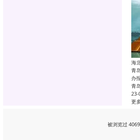
海
青
办
青
23-
更
被浏览过 406