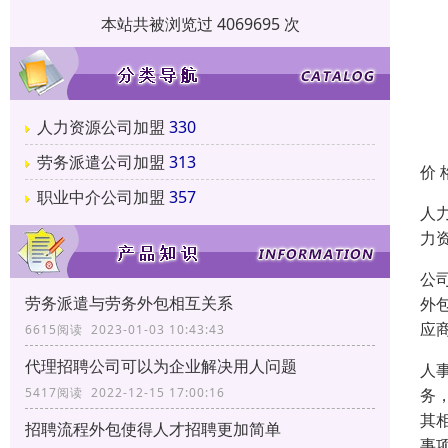
本站共被浏览过 4069695 次
人力资源公司加盟
330
劳务派遣公司加盟
313
价 
职业中介公司加盟
357
人
力
公
劳务派遣与劳务外包相互关系
外
应
6615阅读 2023-01-03 10:43:43
代理招聘公司可以为企业解决用人问题
人
务
5417阅读 2022-12-15 17:00:16
其
招聘流程外包使得人才招聘更加简单
事