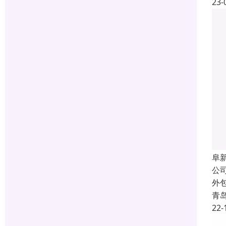
23-
阜
公
外
青
22-