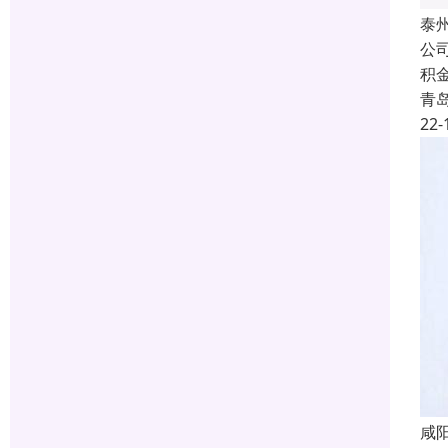
泰
公
积
青
22-
咸