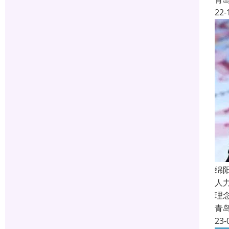
22-
绵
人
理
青
23-