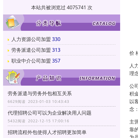
本站共被浏览过 4075741 次
人力资源公司加盟
330
劳务派遣公司加盟
313
价 
职业中介公司加盟
357
人
理
公
劳务派遣与劳务外包相互关系
积
以
6629阅读 2023-01-03 10:43:43
念
代理招聘公司可以为企业解决用人问题
主
5432阅读 2022-12-15 17:00:16
靠
招聘流程外包使得人才招聘更加简单
为