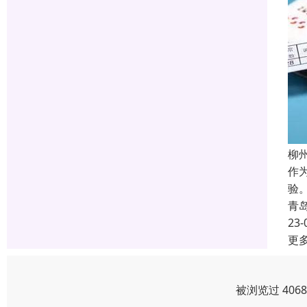
柳
作
验
青
23-
更
被浏览过 406