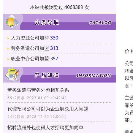
本站共被浏览过 4068389 次
人力资源公司加盟
330
劳务派遣公司加盟
313
价 
职业中介公司加盟
357
公
积
以
念
劳务派遣与劳务外包相互关系
主
6612阅读 2023-01-03 10:43:43
靠
代理招聘公司可以为企业解决用人问题
为
5416阅读 2022-12-15 17:00:16
能
招聘流程外包使得人才招聘更加简单
劳