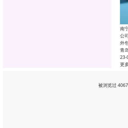
南
公
外
青
23-
更
被浏览过 406