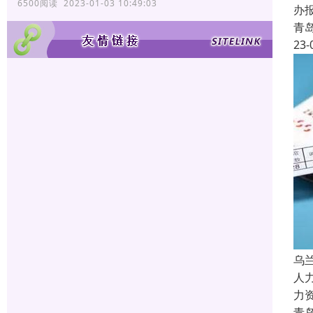
6500阅读 2023-01-03 10:49:03
办
青
23-
乌
人
力
青