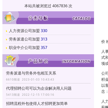
本站共被浏览过 4067836 次
人力资源公司加盟
330
劳务派遣公司加盟
313
价 
职业中介公司加盟
357
人
式
项
劳务派遣与劳务外包相互关系
公
积
6610阅读 2023-01-03 10:43:43
以
代理招聘公司可以为企业解决用人问题
念
5413阅读 2022-12-15 17:00:16
人
招聘流程外包使得人才招聘更加简单
薪