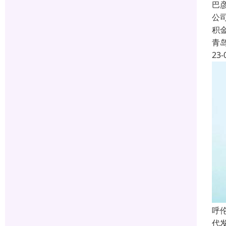
巴
公
积
青
23-
呼
代