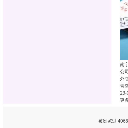
南
公
外
青
23-
更
被浏览过 406