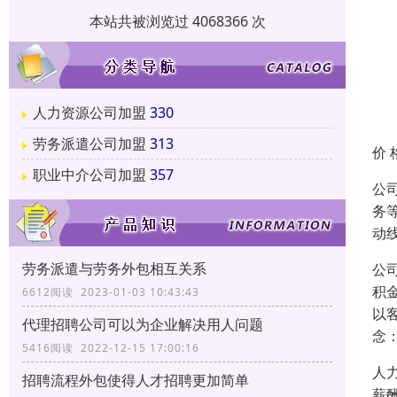
本站共被浏览过 4068366 次
人力资源公司加盟
330
劳务派遣公司加盟
313
价 
职业中介公司加盟
357
公
务
动
劳务派遣与劳务外包相互关系
公
积
6612阅读 2023-01-03 10:43:43
以
代理招聘公司可以为企业解决用人问题
念
5416阅读 2022-12-15 17:00:16
人
招聘流程外包使得人才招聘更加简单
薪